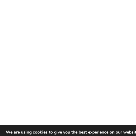
We are using cookies to give you the best experience on our websit