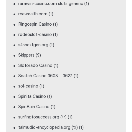
rarawin-casino.com slots generic
(1)
rcawealth.com
(1)
Ringospin Casino
(1)
rodeoslot-casino
(1)
s4snextgen.org
(1)
Skippers
(9)
Slotorado Casino
(1)
Snatch Casino 3608 – 3622
(1)
sol-casino
(1)
Spinita Casino
(1)
SpinRain Casino
(1)
surfingtosuccess.org (tr)
(1)
talmudic-encyclopedia.org (tr)
(1)