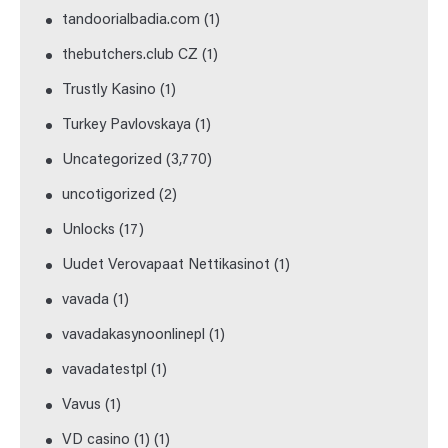
tandoorialbadia.com
(1)
thebutchers.club CZ
(1)
Trustly Kasino
(1)
Turkey Pavlovskaya
(1)
Uncategorized
(3,770)
uncotigorized
(2)
Unlocks
(17)
Uudet Verovapaat Nettikasinot
(1)
vavada
(1)
vavadakasynoonlinepl
(1)
vavadatestpl
(1)
Vavus
(1)
VD casino (1)
(1)