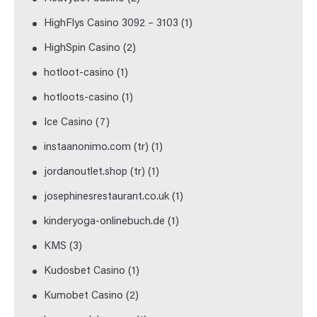
HighFlys Casino 3092 – 3103
(1)
HighSpin Casino
(2)
hotloot-casino
(1)
hotloots-casino
(1)
Ice Casino
(7)
instaanonimo.com (tr)
(1)
jordanoutlet.shop (tr)
(1)
josephinesrestaurant.co.uk
(1)
kinderyoga-onlinebuch.de
(1)
KMS
(3)
Kudosbet Casino
(1)
Kumobet Casino
(2)