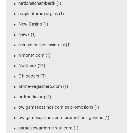
nationalchamber.lk
(1)
natplanforum.org.uk
(1)
New Casino
(1)
News
(1)
nieuwe online casino_nl
(1)
nimbnet.com
(1)
NoCheck
(17)
Offloaders
(3)
online-vegashero.com
(1)
outmedia.org
(1)
owlgamescasinos.com es promotions
(1)
owlgamescasinos.com promotions generic
(1)
paradisewarriorretreat.com
(1)