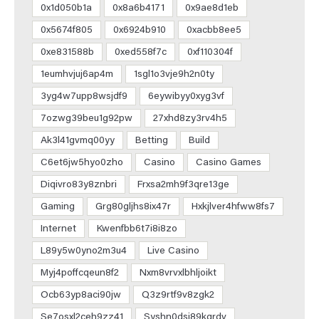
0x1d050b1a
0x8a6b4171
0x9ae8d1eb
0x5674f805
0x6924b910
0xacbb8ee5
0xe831588b
0xed558f7c
0xf110304f
1eumhvjuj6ap4m
1sgl1o3vje9h2n0ty
3yg4w7upp8wsjdf9
6eywibyy0xyg3vf
7ozwg39beu1g92pw
27xhd8zy3rv4h5
Ak3l41gvmq00yy
Betting
Build
C6et6jw5hyo0zho
Casino
Casino Games
Diqivro83y8znbri
Frxsa2mh9f3qre13ge
Gaming
Grg80gljhs8ix47r
Hxkjlver4hfww8fs7
Internet
Kwenfbb6t7i8i8zo
L89y5w0yno2m3u4
Live Casino
Myj4poffcqeun8f2
Nxm8vrvxlbhljoikt
Ocb63yp8aci90jw
Q3z9rtf9v8zgk2
Se7osxl2ceh9zz41
Syshn0dsj89kqrdv