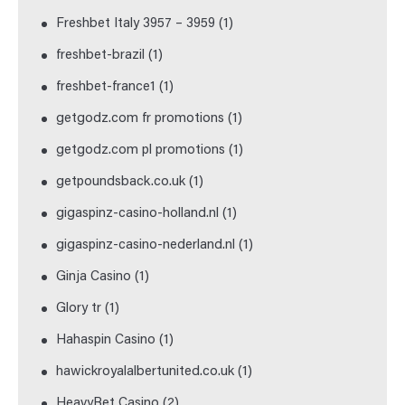
Freshbet Italy 3957 – 3959
(1)
freshbet-brazil
(1)
freshbet-france1
(1)
getgodz.com fr promotions
(1)
getgodz.com pl promotions
(1)
getpoundsback.co.uk
(1)
gigaspinz-casino-holland.nl
(1)
gigaspinz-casino-nederland.nl
(1)
Ginja Casino
(1)
Glory tr
(1)
Hahaspin Casino
(1)
hawickroyalalbertunited.co.uk
(1)
HeavyBet Casino
(2)