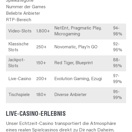
Spielkategorie
Nummer der Games
Beliebte Anbieter
RTP-Bereich
NetEnt, Pragmatic Play,
94-
Video-Slots
1.800+
Microgaming
98%
Klassische
92-
250+
Novomatic, Play’n GO
Slots
96%
Jackpot-
88-
150+
Red Tiger, Blueprint
Slots
95%
97-
Live-Casino
200+
Evolution Gaming, Ezugi
99%
95-
Tischspiele
180+
Diverse Anbieter
99%
LIVE-CASINO-ERLEBNIS
Unser Echtzeit-Casino transportiert die Atmosphäre
eines realen Spielcasinos direkt zu Dir nach Daheim.