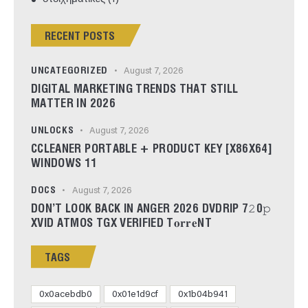
RECENT POSTS
UNCATEGORIZED
August 7, 2026
DIGITAL MARKETING TRENDS THAT STILL
MATTER IN 2026
UNLOCKS
August 7, 2026
CCLEANER PORTABLE + PRODUCT KEY [X86X64]
WINDOWS 11
DOCS
August 7, 2026
DON’T LOOK BACK IN ANGER 2026 DVDRIP 7𝟸0𝚙
XVID ATMOS TGX VERIFIED T𝐨𝐫𝐫𝐞NT
TAGS
0x0acebdb0
0x01e1d9cf
0x1b04b941