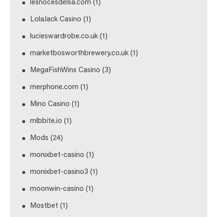
lesnocesdelsa.com
(1)
LolaJack Casino
(1)
lucieswardrobe.co.uk
(1)
marketbosworthbrewery.co.uk
(1)
MegaFishWins Casino
(3)
merphone.com
(1)
Mino Casino
(1)
mlbbite.io
(1)
Mods
(24)
monixbet-casino
(1)
monixbet-casino3
(1)
moonwin-casino
(1)
Mostbet
(1)