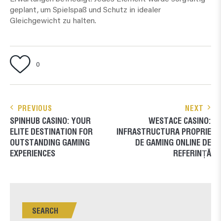
geplant, um Spielspaß und Schutz in idealer
Gleichgewicht zu halten.
0
PREVIOUS
NEXT
SPINHUB CASINO: YOUR
WESTACE CASINO:
ELITE DESTINATION FOR
INFRASTRUCTURA PROPRIE
OUTSTANDING GAMING
DE GAMING ONLINE DE
EXPERIENCES
REFERINȚĂ
SEARCH