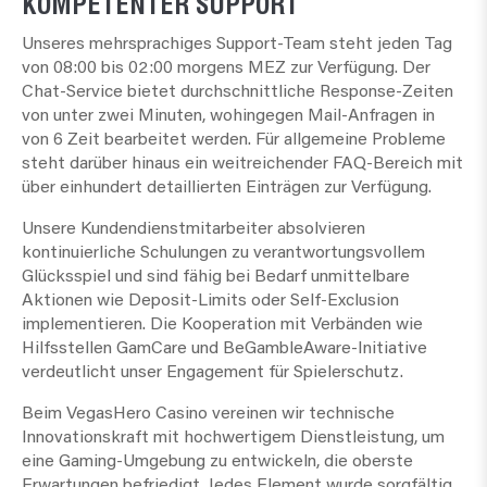
KOMPETENTER SUPPORT
Unseres mehrsprachiges Support-Team steht jeden Tag
von 08:00 bis 02:00 morgens MEZ zur Verfügung. Der
Chat-Service bietet durchschnittliche Response-Zeiten
von unter zwei Minuten, wohingegen Mail-Anfragen in
von 6 Zeit bearbeitet werden. Für allgemeine Probleme
steht darüber hinaus ein weitreichender FAQ-Bereich mit
über einhundert detaillierten Einträgen zur Verfügung.
Unsere Kundendienstmitarbeiter absolvieren
kontinuierliche Schulungen zu verantwortungsvollem
Glücksspiel und sind fähig bei Bedarf unmittelbare
Aktionen wie Deposit-Limits oder Self-Exclusion
implementieren. Die Kooperation mit Verbänden wie
Hilfsstellen GamCare und BeGambleAware-Initiative
verdeutlicht unser Engagement für Spielerschutz.
Beim VegasHero Casino vereinen wir technische
Innovationskraft mit hochwertigem Dienstleistung, um
eine Gaming-Umgebung zu entwickeln, die oberste
Erwartungen befriedigt. Jedes Element wurde sorgfältig