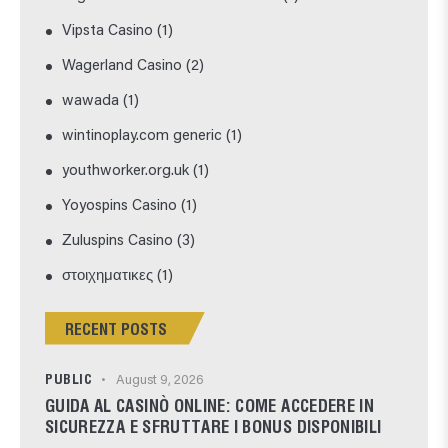
Vipsta Casino
(1)
Wagerland Casino
(2)
wawada
(1)
wintinoplay.com generic
(1)
youthworker.org.uk
(1)
Yoyospins Casino
(1)
Zuluspins Casino
(3)
στοιχηματικες
(1)
RECENT POSTS
PUBLIC
August 9, 2026
GUIDA AL CASINÒ ONLINE: COME ACCEDERE IN
SICUREZZA E SFRUTTARE I BONUS DISPONIBILI