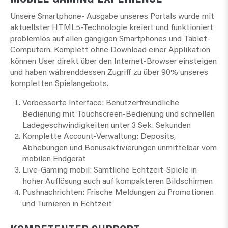
Unsere Smartphone- Ausgabe unseres Portals wurde mit
aktuellster HTML5-Technologie kreiert und funktioniert
problemlos auf allen gängigen Smartphones und Tablet-
Computern. Komplett ohne Download einer Applikation
können User direkt über den Internet-Browser einsteigen
und haben währenddessen Zugriff zu über 90% unseres
kompletten Spielangebots.
Verbesserte Interface:
Benutzerfreundliche
Bedienung mit Touchscreen-Bedienung und schnellen
Ladegeschwindigkeiten unter 3 Sek. Sekunden
Komplette Account-Verwaltung:
Deposits,
Abhebungen und Bonusaktivierungen unmittelbar vom
mobilen Endgerät
Live-Gaming mobil:
Sämtliche Echtzeit-Spiele in
hoher Auflösung auch auf kompakteren Bildschirmen
Pushnachrichten:
Frische Meldungen zu Promotionen
und Turnieren in Echtzeit