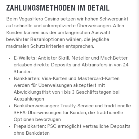
ZAHLUNGSMETHODEN IM DETAIL
Beim VegasHero Casino setzen wir hohen Schwerpunkt
auf schnelle und unkomplizierte Überweisungen. Allen
Kunden können aus der umfangreichen Auswahl
bewährter Bezahloptionen wählen, die jegliche
maximalen Schutzkriterien entsprechen.
E-Wallets:
Anbieter Skrill, Neteller und MuchBetter
erlauben direkte Deposits und Abtransfers in von 24
Stunden
Bankkarten:
Visa-Karten und Mastercard-Karten
werden für Überweisungen akzeptiert mit
Abwicklungsfrist von 1 bis 3 Geschäftstagen bei
Auszahlungen
Banküberweisungen:
Trustly-Service und traditionelle
SEPA-Überweisungen für Kunden, die traditionelle
Optionen bevorzugen
Prepaidkarten:
PSC ermöglicht vertrauliche Deposits
ohne Bankdaten