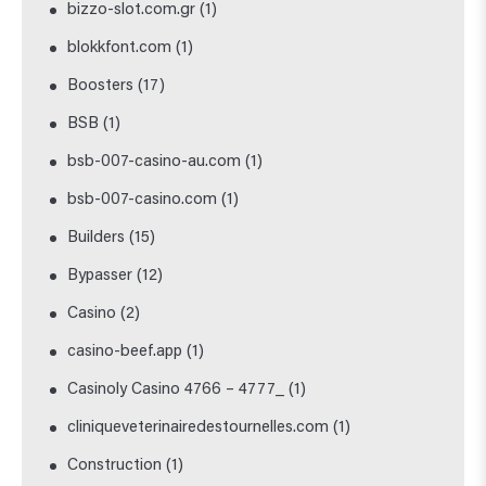
bizzo-slot.com.gr
(1)
blokkfont.com
(1)
Boosters
(17)
BSB
(1)
bsb-007-casino-au.com
(1)
bsb-007-casino.com
(1)
Builders
(15)
Bypasser
(12)
Casino
(2)
casino-beef.app
(1)
Casinoly Casino 4766 – 4777_
(1)
cliniqueveterinairedestournelles.com
(1)
Construction
(1)