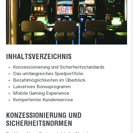
INHALTSVERZEICHNIS
Konzessionierung und Sicherheitsstandards
Das umfangreiches Spielportfolio
Bezahlmöglichkeiten im Überblick
Lukratives Bonusprogramm
Mobile Gaming Experience
Kompetenter Kundenservice
KONZESSIONIERUNG UND
SICHERHEITSNORMEN