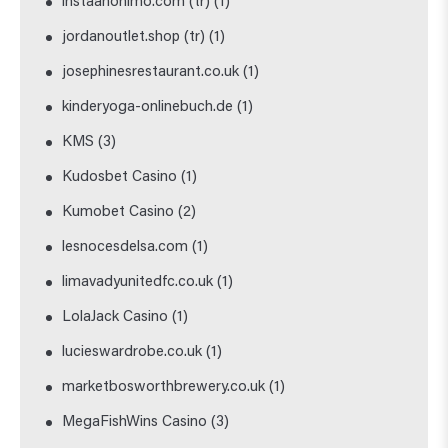
instaanonimo.com (tr)
(1)
jordanoutlet.shop (tr)
(1)
josephinesrestaurant.co.uk
(1)
kinderyoga-onlinebuch.de
(1)
KMS
(3)
Kudosbet Casino
(1)
Kumobet Casino
(2)
lesnocesdelsa.com
(1)
limavadyunitedfc.co.uk
(1)
LolaJack Casino
(1)
lucieswardrobe.co.uk
(1)
marketbosworthbrewery.co.uk
(1)
MegaFishWins Casino
(3)