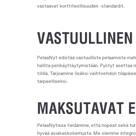
vastaavat korttiteollisuuden -standardit.
VASTUULLINEN
PelaaNyt edistää vastuullista pelaamista mahd
hallita pelikäyttäytymistään. Pystyt asettaa m
tilillä. Tarjoamme lisäksi vaihtoehdon tilapäi
tarpeelliseksi.
MAKSUTAVAT E
PelaaNytissa tiedämme, että nopeat sekä tur
hyvää asiakaskokemusta. Me olemme integro