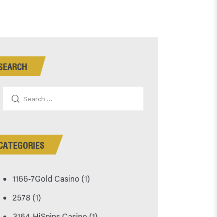
SEARCH
CATEGORIES
1166-7Gold Casino
(1)
2578
(1)