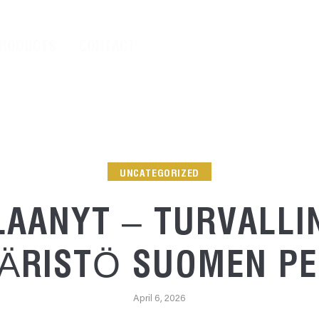
RODUCTS
CONTACT
S
CONTACT
UNCATEGORIZED
LAANYT – TURVALLI
ÄRISTÖ SUOMEN PE
April 6, 2026