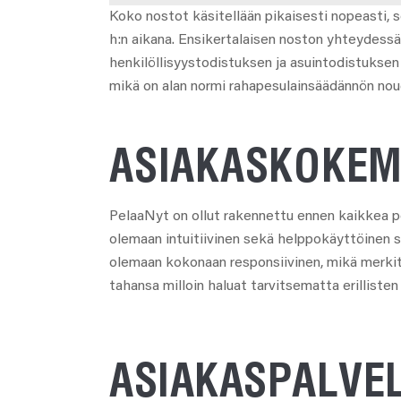
Koko nostot käsitellään pikaisesti nopeasti,
h:n aikana. Ensikertalaisen noston yhteydess
henkilöllisyystodistuksen ja asuintodistukse
mikä on alan normi rahapesulainsäädännön nou
ASIAKASKOKEM
PelaaNyt on ollut rakennettu ennen kaikkea p
olemaan intuitiivinen sekä helppokäyttöinen s
olemaan kokonaan responsiivinen, mikä merkits
tahansa milloin haluat tarvitsematta erillisten
ASIAKASPALV