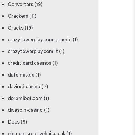
Converters
(19)
Crackers
(11)
Cracks
(19)
crazytowerplay.com generic
(1)
crazytowerplay.com it
(1)
credit card casinos
(1)
datemas.de
(1)
davinci-casino
(3)
deromibet.com
(1)
divaspin-casino
(1)
Docs
(9)
elementcreativehair.co.uk
(1)