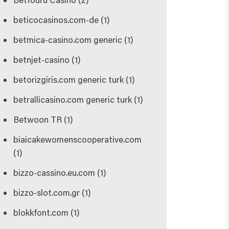
Betfouru Casino
(2)
beticocasinos.com-de
(1)
betmica-casino.com generic
(1)
betnjet-casino
(1)
betorizgiris.com generic turk
(1)
betrallicasino.com generic turk
(1)
Betwoon TR
(1)
biaicakewomenscooperative.com
(1)
bizzo-cassino.eu.com
(1)
bizzo-slot.com.gr
(1)
blokkfont.com
(1)