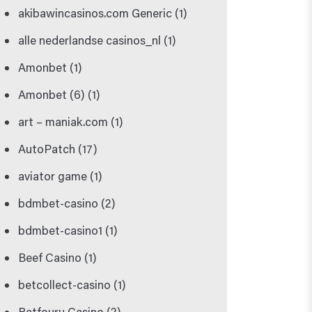
akibawincasinos.com Generic
(1)
alle nederlandse casinos_nl
(1)
Amonbet
(1)
Amonbet (6)
(1)
art – maniak.com
(1)
AutoPatch
(17)
aviator game
(1)
bdmbet-casino
(2)
bdmbet-casino1
(1)
Beef Casino
(1)
betcollect-casino
(1)