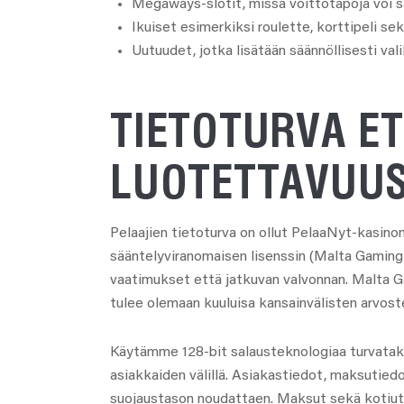
Megaways-slotit, missä voittotapoja voi s
Ikuiset esimerkiksi roulette, korttipeli se
Uutuudet, jotka lisätään säännöllisesti v
TIETOTURVA E
LUOTETTAVUU
Pelaajien tietoturva on ollut PelaaNyt-kasino
sääntelyviranomaisen lisenssin (Malta Gaming
vaatimukset että jatkuvan valvonnan. Malta Ga
tulee olemaan kuuluisa kansainvälisten arvost
Käytämme 128-bit salausteknologiaa turvata
asiakkaiden välillä. Asiakastiedot, maksutied
suojaustason noudattaen. Maksut sekä kotiutuk