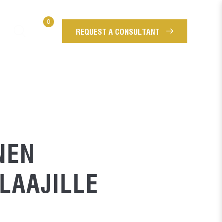
0
REQUEST A CONSULTANT
0
REQUEST A CONSULTANT
NEN
LAAJILLE