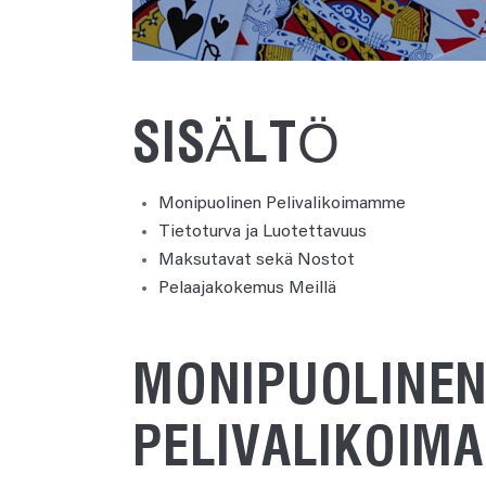
SISÄLTÖ
Monipuolinen Pelivalikoimamme
Tietoturva ja Luotettavuus
Maksutavat sekä Nostot
Pelaajakokemus Meillä
MONIPUOLINE
PELIVALIKOIM