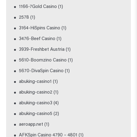
1166-7Gold Casino
(1)
2578
(1)
3164-HiSpins Casino
(1)
3476-Beef Casino
(1)
3939-Freshbet Austria
(1)
5610-Boomzino Casino
(1)
5670-DivaSpin Casino
(1)
abuking-casino1
(1)
abuking-casino2
(1)
abuking-casino3
(4)
abuking-casino5
(2)
aeroapp.net
(1)
AFKSpin Casino 4790 – 4801
(1)