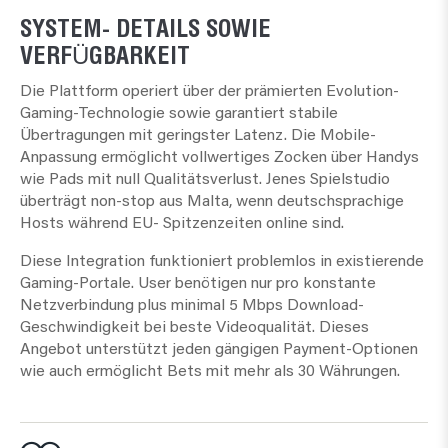
SYSTEM- DETAILS SOWIE
VERFÜGBARKEIT
Die Plattform operiert über der prämierten Evolution-
Gaming-Technologie sowie garantiert stabile
Übertragungen mit geringster Latenz. Die Mobile-
Anpassung ermöglicht vollwertiges Zocken über Handys
wie Pads mit null Qualitätsverlust. Jenes Spielstudio
überträgt non-stop aus Malta, wenn deutschsprachige
Hosts während EU- Spitzenzeiten online sind.
Diese Integration funktioniert problemlos in existierende
Gaming-Portale. User benötigen nur pro konstante
Netzverbindung plus minimal 5 Mbps Download-
Geschwindigkeit bei beste Videoqualität. Dieses
Angebot unterstützt jeden gängigen Payment-Optionen
wie auch ermöglicht Bets mit mehr als 30 Währungen.