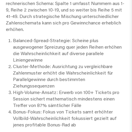
rechnerischen Schema: Spalte 1 umfasst Nummern aus 1-
9, Reihe 2 zwischen 10-19, und so weiter bis Reihe 5 mit
41-49. Durch strategische Mischung unterschiedlicher
Zahlenschemata kann sich pro Gewinnchance erheblich
erhöhen.
Balanced-Spread-Strategie:
Scheine plus
ausgewogener Spreizung quer jeden Reihen erhöhen
die Wahrscheinlichkeit auf diverse parallele
Liniengewinne
Cluster-Methode:
Ausrichtung zu vergleichbare
Zahlenmuster erhöht die Wahrscheinlichkeit für
Parallelgewinne durch bestimmten
Ziehungssequenzen
High-Volume-Ansatz:
Erwerb von 100+ Tickets pro
Session sichert mathematisch mindestens einen
Treffer von 87% sämtlicher Fälle
Bonus-Fokus:
Fokus von Tickets samt erhöhter
Vollbild-Wahrscheinlichkeit fokussiert gezielt auf
jenes profitable Bonus-Rad ab