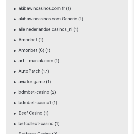
akibawincasinos.com fr
(1)
akibawincasinos.com Generic
(1)
alle nederlandse casinos_nl
(1)
Amonbet
(1)
Amonbet (6)
(1)
art – maniak.com
(1)
AutoPatch
(17)
aviator game
(1)
bdmbet-casino
(2)
bdmbet-casino1
(1)
Beef Casino
(1)
betcollect-casino
(1)