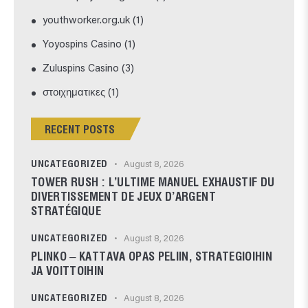
youthworker.org.uk
(1)
Yoyospins Casino
(1)
Zuluspins Casino
(3)
στοιχηματικες
(1)
RECENT POSTS
UNCATEGORIZED
August 8, 2026
TOWER RUSH : L’ULTIME MANUEL EXHAUSTIF DU
DIVERTISSEMENT DE JEUX D’ARGENT
STRATÉGIQUE
UNCATEGORIZED
August 8, 2026
PLINKO – KATTAVA OPAS PELIIN, STRATEGIOIHIN
JA VOITTOIHIN
UNCATEGORIZED
August 8, 2026