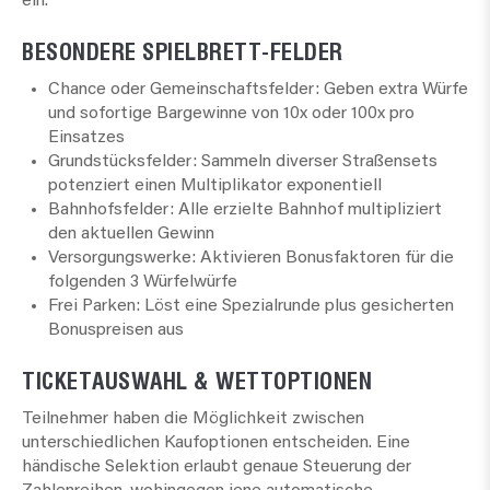
ein.
BESONDERE SPIELBRETT-FELDER
Chance oder Gemeinschaftsfelder:
Geben extra Würfe
und sofortige Bargewinne von 10x oder 100x pro
Einsatzes
Grundstücksfelder:
Sammeln diverser Straßensets
potenziert einen Multiplikator exponentiell
Bahnhofsfelder:
Alle erzielte Bahnhof multipliziert
den aktuellen Gewinn
Versorgungswerke:
Aktivieren Bonusfaktoren für die
folgenden 3 Würfelwürfe
Frei Parken:
Löst eine Spezialrunde plus gesicherten
Bonuspreisen aus
TICKETAUSWAHL & WETTOPTIONEN
Teilnehmer haben die Möglichkeit zwischen
unterschiedlichen Kaufoptionen entscheiden. Eine
händische Selektion erlaubt genaue Steuerung der