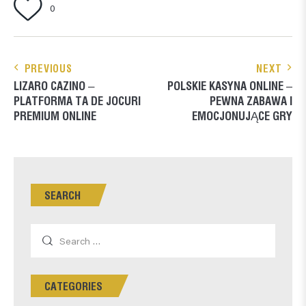
0
PREVIOUS
NEXT
LIZARO CAZINO –
POLSKIE KASYNA ONLINE –
PLATFORMA TA DE JOCURI
PEWNA ZABAWA I
PREMIUM ONLINE
EMOCJONUJĄCE GRY
SEARCH
CATEGORIES