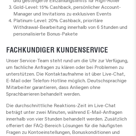
und gesteigerte Einzahlungslimits für High-Roller
Gold-Level:
15% Cashback, persönlicher Account-
Manager und Invitations zu exklusiven Events
Platinum-Level:
20% Cashback, prioritäre
Withdrawal-Bearbeitung innerhalb von 6 Stunden und
personalisierte Bonus-Pakete
FACHKUNDIGER KUNDENSERVICE
Unser Service-Team steht rund um die Uhr zur Verfügung,
um fachliche Anfragen zu klären oder bei Problemen zu
unterstützen. Die Kontaktaufnahme ist über Live-Chat,
E-Mail oder Telefon-Hotline möglich. Deutschsprachige
Mitarbeiter garantieren, dass Anliegen ohne
Sprachbarrieren behandelt werden.
Die durchschnittliche Reaktions-Zeit im Live-Chat
beträgt unter zwei Minuten, während E-Mail-Anfragen
innerhalb von vier Stunden behandelt werden. Zusätzlich
offeriert der FAQ-Bereich Lösungen für die häufigsten
Fragen zu Kontoeinstellungen, Bonuskonditionen und