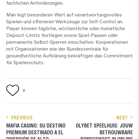
fachlichen Anforderungen.
Man legt besonderen Wert auf verantwortungsvolles
Spielen und offerieren Werkzeuge zur Self-Control an.
Player können tägliche, wöchentliche oder monatliche
Deposit-Limits festlegen sowie Spiel-Pausen oder
permanente Selbst-Sperren einschalten. Kooperationen
mit Organisationen wie der Bundeszentrale für
gesundheitliche Aufklärung bekräftigen das Commitment
für Spielerschutz.
0
PREVIOUS
NEXT
MAFIA CASINO: SU DESTINO
OLYBET SPEELHUIS: JOUW
PREMIUM DESTINADO A EL
BETROUWBARE
DIVERSIÓN DE ALTO
BONDGENOOT IN ONLINE