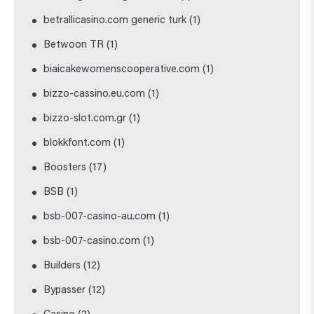
betrallicasino.com generic turk
(1)
Betwoon TR
(1)
biaicakewomenscooperative.com
(1)
bizzo-cassino.eu.com
(1)
bizzo-slot.com.gr
(1)
blokkfont.com
(1)
Boosters
(17)
BSB
(1)
bsb-007-casino-au.com
(1)
bsb-007-casino.com
(1)
Builders
(12)
Bypasser
(12)