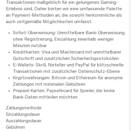
Transaktionen maßgeblich für ein gelungenes Gaming-
Erlebnis sind. Daher bieten wir eine umfassende Palette
an Payment-Methoden an, die sowohl herkömmliche als
auch zeitgemäße Möglichkeiten umfasst.
Sofort-Überweisung:
Unmittelbare Bank-Überweisung
ohne Registrierung, Einzahlung innerhalb weniger
Minuten nutzbar
Kreditkarten:
Visa und Mastercard mit unmittelbarer
Gutschrift und zusätzlichen Sicherheitsprotokollen
E-Wallets:
Skrill, Neteller und PayPal für blitzschnelle
Transaktionen mit zusätzlicher Datenschutz-Ebene
Kryptowährungen:
Bitcoin und Ethereum für anonyme
Zahlungen mit minimalen Gebühren
Prepaid-Karten:
Paysafecard für Spieler, die keine
Bank-Daten mitteilen möchten
Zahlungsmethode
Einzahlungsdauer
Auszahlungsdauer
Gebühren