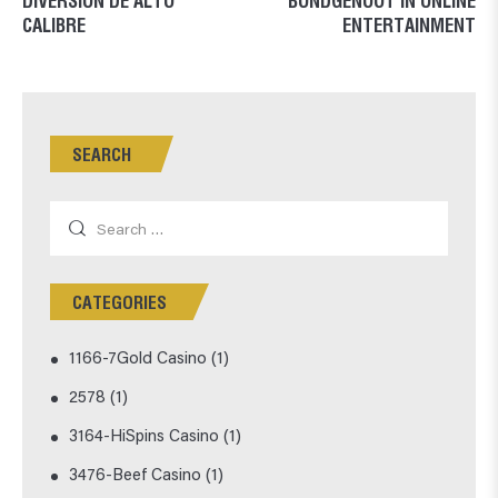
CALIBRE
ENTERTAINMENT
SEARCH
CATEGORIES
1166-7Gold Casino
(1)
2578
(1)
3164-HiSpins Casino
(1)
3476-Beef Casino
(1)