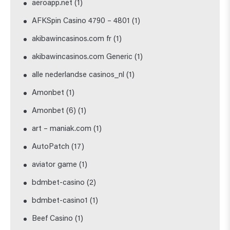
aeroapp.net
(1)
AFKSpin Casino 4790 – 4801
(1)
akibawincasinos.com fr
(1)
akibawincasinos.com Generic
(1)
alle nederlandse casinos_nl
(1)
Amonbet
(1)
Amonbet (6)
(1)
art – maniak.com
(1)
AutoPatch
(17)
aviator game
(1)
bdmbet-casino
(2)
bdmbet-casino1
(1)
Beef Casino
(1)