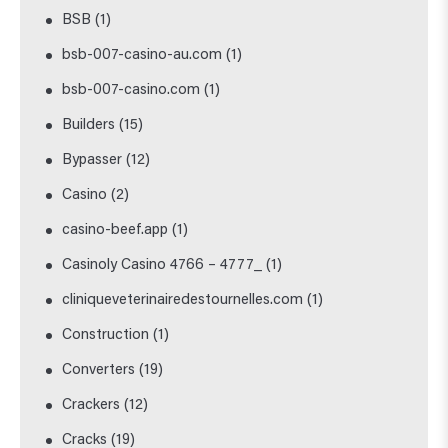
BSB
(1)
bsb-007-casino-au.com
(1)
bsb-007-casino.com
(1)
Builders
(15)
Bypasser
(12)
Casino
(2)
casino-beef.app
(1)
Casinoly Casino 4766 – 4777_
(1)
cliniqueveterinairedestournelles.com
(1)
Construction
(1)
Converters
(19)
Crackers
(12)
Cracks
(19)