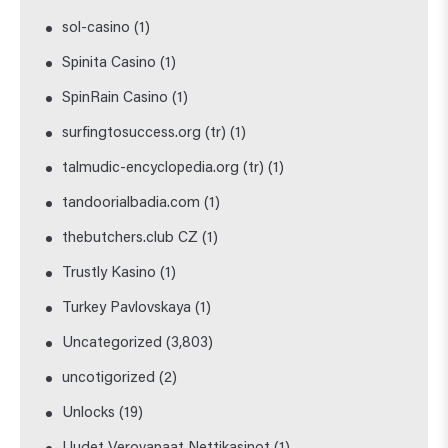
sol-casino
(1)
Spinita Casino
(1)
SpinRain Casino
(1)
surfingtosuccess.org (tr)
(1)
talmudic-encyclopedia.org (tr)
(1)
tandoorialbadia.com
(1)
thebutchers.club CZ
(1)
Trustly Kasino
(1)
Turkey Pavlovskaya
(1)
Uncategorized
(3,803)
uncotigorized
(2)
Unlocks
(19)