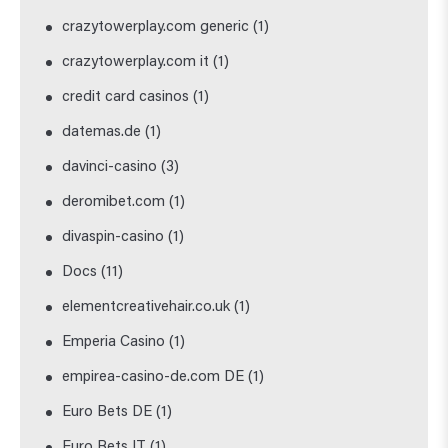
crazytowerplay.com generic
(1)
crazytowerplay.com it
(1)
credit card casinos
(1)
datemas.de
(1)
davinci-casino
(3)
deromibet.com
(1)
divaspin-casino
(1)
Docs
(11)
elementcreativehair.co.uk
(1)
Emperia Casino
(1)
empirea-casino-de.com DE
(1)
Euro Bets DE
(1)
Euro Bets IT
(1)