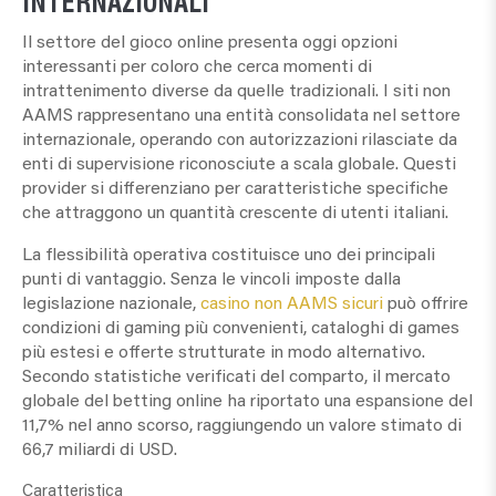
INTERNAZIONALI
Il settore del gioco online presenta oggi opzioni
interessanti per coloro che cerca momenti di
intrattenimento diverse da quelle tradizionali. I siti non
AAMS rappresentano una entità consolidata nel settore
internazionale, operando con autorizzazioni rilasciate da
enti di supervisione riconosciute a scala globale. Questi
provider si differenziano per caratteristiche specifiche
che attraggono un quantità crescente di utenti italiani.
La flessibilità operativa costituisce uno dei principali
punti di vantaggio. Senza le vincoli imposte dalla
legislazione nazionale,
casino non AAMS sicuri
può offrire
condizioni di gaming più convenienti, cataloghi di games
più estesi e offerte strutturate in modo alternativo.
Secondo statistiche verificati del comparto, il mercato
globale del betting online ha riportato una espansione del
11,7% nel anno scorso, raggiungendo un valore stimato di
66,7 miliardi di USD.
Caratteristica