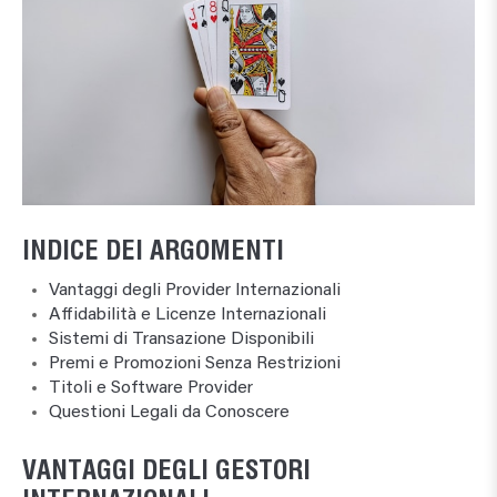
INDICE DEI ARGOMENTI
Vantaggi degli Provider Internazionali
Affidabilità e Licenze Internazionali
Sistemi di Transazione Disponibili
Premi e Promozioni Senza Restrizioni
Titoli e Software Provider
Questioni Legali da Conoscere
VANTAGGI DEGLI GESTORI