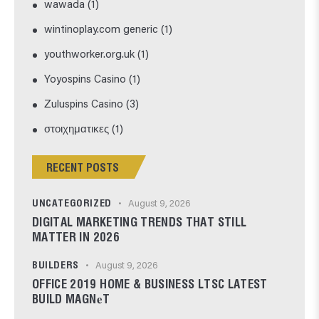
wawada
(1)
wintinoplay.com generic
(1)
youthworker.org.uk
(1)
Yoyospins Casino
(1)
Zuluspins Casino
(3)
στοιχηματικες
(1)
RECENT POSTS
UNCATEGORIZED
August 9, 2026
DIGITAL MARKETING TRENDS THAT STILL
MATTER IN 2026
BUILDERS
August 9, 2026
OFFICE 2019 HOME & BUSINESS LTSC LATEST
BUILD MAGN𝐞T