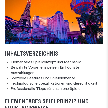
INHALTSVERZEICHNIS
Elementares Spielkonzept und Mechanik
Bewährte Vorgehensweisen für höchste
Auszahlungen
Spezielle Features und Spielelemente
Technologische Spezifikationen und Gerechtigkeit
Professionelle Tipps für erfahrene Spieler
ELEMENTARES SPIELPRINZIP UND
FUNKTIONSWEISE