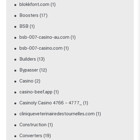
blokkfont.com
(1)
Boosters
(17)
BSB
(1)
bsb-007-casino-au.com
(1)
bsb-007-casino.com
(1)
Builders
(13)
Bypasser
(12)
Casino
(2)
casino-beef.app
(1)
Casinoly Casino 4766 – 4777_
(1)
cliniqueveterinairedestournelles.com
(1)
Construction
(1)
Converters
(19)