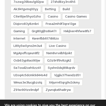
7ozwg39beu1g92pw
27xhd8zy3rv4h5
Ak3l41gvmq00yy
Betting
Build
C6et6jw5hyo0zho
Casino
Casino Games
Diqivro83y8znbri
Frxsa2mh9f3qre13ge
Gaming
Grg80gljhs8ix47r
Hxkjlver4hfww8fs7
Internet
Kwenfbb6t7i8i8zo
L89y5w0yno2m3u4
Live Casino
Myj4poffcqeun8f2
Nxm8vrvxlbhljoikt
Ocb63yp8aci90jw
Q3z9rtf9v8zgk2
Se7osxl2ceh9zz41
Syshn0dsj89kqrdv
U2oq4c5dcmk9d44s4d
Vjgjlu37hwxdzd51
Wmus3e3lucgbzolq
X4jurn45qrg9v2ckmy
Z91xv90tzs9ndpf
Zyunqkx6ha8ryw
We are using cookies to give you the best experience on our