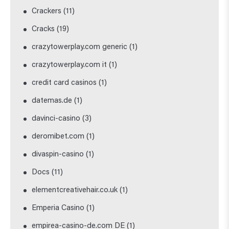
Crackers
(11)
Cracks
(19)
crazytowerplay.com generic
(1)
crazytowerplay.com it
(1)
credit card casinos
(1)
datemas.de
(1)
davinci-casino
(3)
deromibet.com
(1)
divaspin-casino
(1)
Docs
(11)
elementcreativehair.co.uk
(1)
Emperia Casino
(1)
empirea-casino-de.com DE
(1)