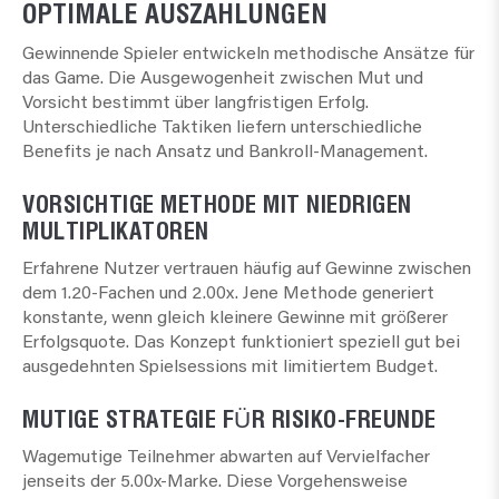
OPTIMALE AUSZAHLUNGEN
Gewinnende Spieler entwickeln methodische Ansätze für
das Game. Die Ausgewogenheit zwischen Mut und
Vorsicht bestimmt über langfristigen Erfolg.
Unterschiedliche Taktiken liefern unterschiedliche
Benefits je nach Ansatz und Bankroll-Management.
VORSICHTIGE METHODE MIT NIEDRIGEN
MULTIPLIKATOREN
Erfahrene Nutzer vertrauen häufig auf Gewinne zwischen
dem 1.20-Fachen und 2.00x. Jene Methode generiert
konstante, wenn gleich kleinere Gewinne mit größerer
Erfolgsquote. Das Konzept funktioniert speziell gut bei
ausgedehnten Spielsessions mit limitiertem Budget.
MUTIGE STRATEGIE FÜR RISIKO-FREUNDE
Wagemutige Teilnehmer abwarten auf Vervielfacher
jenseits der 5.00x-Marke. Diese Vorgehensweise