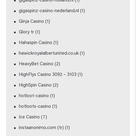
gigaspinz-casino-holland.nl
(1)
gigaspinz-casino-nederland.nl
(1)
Ginja Casino
(1)
Glory tr
(1)
Hahaspin Casino
(1)
hawickroyalalbertunited.co.uk
(1)
HeavyBet Casino
(2)
HighFlys Casino 3092 – 3103
(1)
HighSpin Casino
(2)
hotloot-casino
(1)
hotloots-casino
(1)
Ice Casino
(7)
instaanonimo.com (tr)
(1)