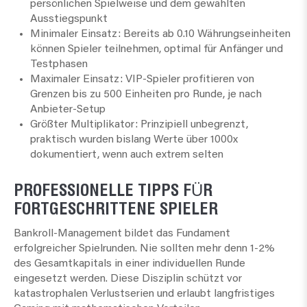
persönlichen Spielweise und dem gewählten
Ausstiegspunkt
Minimaler Einsatz:
Bereits ab 0.10 Währungseinheiten
können Spieler teilnehmen, optimal für Anfänger und
Testphasen
Maximaler Einsatz:
VIP-Spieler profitieren von
Grenzen bis zu 500 Einheiten pro Runde, je nach
Anbieter-Setup
Größter Multiplikator:
Prinzipiell unbegrenzt,
praktisch wurden bislang Werte über 1000x
dokumentiert, wenn auch extrem selten
PROFESSIONELLE TIPPS FÜR
FORTGESCHRITTENE SPIELER
Bankroll-Management bildet das Fundament
erfolgreicher Spielrunden. Nie sollten mehr denn 1-2%
des Gesamtkapitals in einer individuellen Runde
eingesetzt werden. Diese Disziplin schützt vor
katastrophalen Verlustserien und erlaubt langfristiges