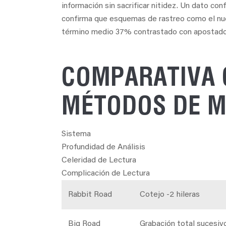
información sin sacrificar nitidez. Un dato co
confirma que esquemas de rastreo como el nue
término medio 37% contrastado con apostado
COMPARATIVA 
MÉTODOS DE 
Sistema
Profundidad de Análisis
Celeridad de Lectura
Complicación de Lectura
Rabbit Road
Cotejo -2 hileras
Big Road
Grabación total sucesiv