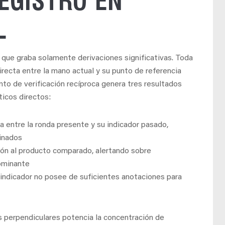
L
 que graba solamente derivaciones significativas. Toda
irecta entre la mano actual y su punto de referencia
nto de verificación recíproca genera tres resultados
icos directos:
a entre la ronda presente y su indicador pasado,
inados
ión al producto comparado, alertando sobre
dominante
indicador no posee de suficientes anotaciones para
 perpendiculares potencia la concentración de