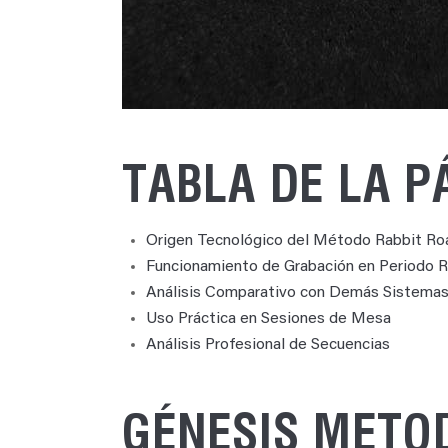
TABLA DE LA P
Origen Tecnológico del Método Rabbit Ro
Funcionamiento de Grabación en Periodo R
Análisis Comparativo con Demás Sistemas
Uso Práctica en Sesiones de Mesa
Análisis Profesional de Secuencias
GÉNESIS METO