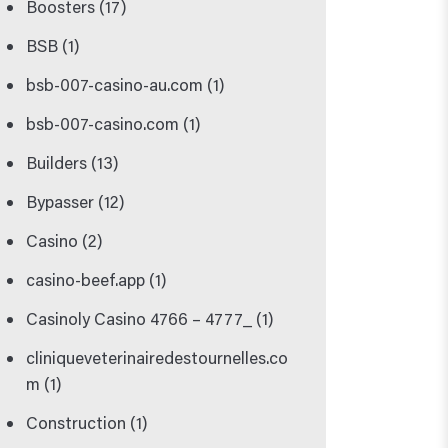
Boosters
(17)
BSB
(1)
bsb-007-casino-au.com
(1)
bsb-007-casino.com
(1)
Builders
(13)
Bypasser
(12)
Casino
(2)
casino-beef.app
(1)
Casinoly Casino 4766 – 4777_
(1)
cliniqueveterinairedestournelles.co
m
(1)
Construction
(1)