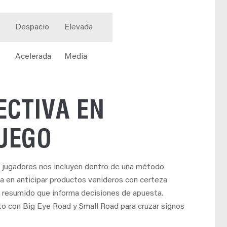
Despacio
Elevada
Acelerada
Media
ECTIVA EN
JUEGO
 jugadores nos incluyen dentro de una método
ba en anticipar productos venideros con certeza
o resumido que informa decisiones de apuesta.
to con Big Eye Road y Small Road para cruzar signos