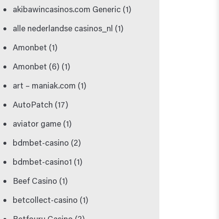
akibawincasinos.com Generic
(1)
alle nederlandse casinos_nl
(1)
Amonbet
(1)
Amonbet (6)
(1)
art – maniak.com
(1)
AutoPatch
(17)
aviator game
(1)
bdmbet-casino
(2)
bdmbet-casino1
(1)
Beef Casino
(1)
betcollect-casino
(1)