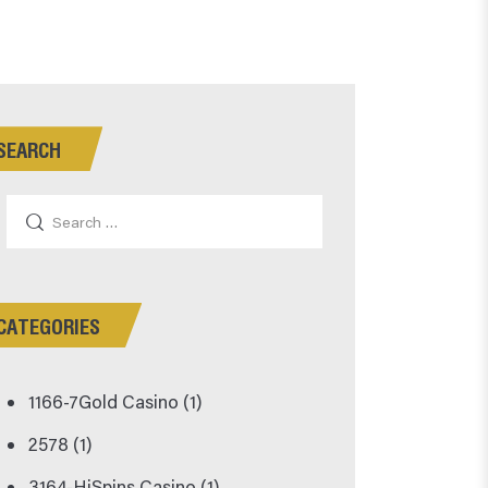
SEARCH
CATEGORIES
1166-7Gold Casino
(1)
2578
(1)