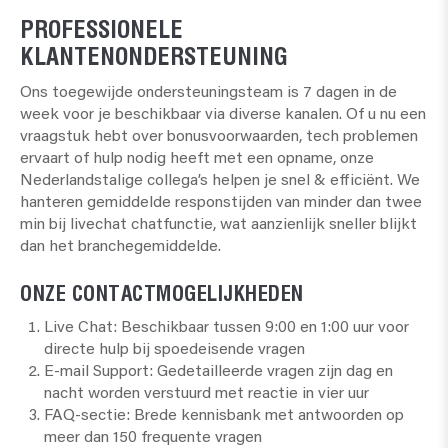
PROFESSIONELE
KLANTENONDERSTEUNING
Ons toegewijde ondersteuningsteam is 7 dagen in de
week voor je beschikbaar via diverse kanalen. Of u nu een
vraagstuk hebt over bonusvoorwaarden, tech problemen
ervaart of hulp nodig heeft met een opname, onze
Nederlandstalige collega’s helpen je snel & efficiënt. We
hanteren gemiddelde responstijden van minder dan twee
min bij livechat chatfunctie, wat aanzienlijk sneller blijkt
dan het branchegemiddelde.
ONZE CONTACTMOGELIJKHEDEN
Live Chat:
Beschikbaar tussen 9:00 en 1:00 uur voor
directe hulp bij spoedeisende vragen
E-mail Support:
Gedetailleerde vragen zijn dag en
nacht worden verstuurd met reactie in vier uur
FAQ-sectie:
Brede kennisbank met antwoorden op
meer dan 150 frequente vragen