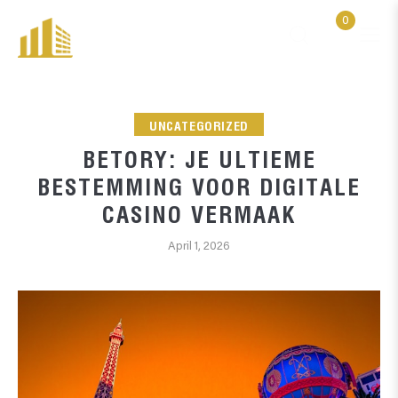
0
UNCATEGORIZED
BETORY: JE ULTIEME
BESTEMMING VOOR DIGITALE
CASINO VERMAAK
April 1, 2026