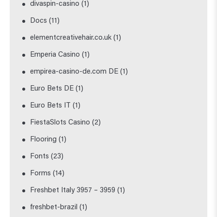
divaspin-casino
(1)
Docs
(11)
elementcreativehair.co.uk
(1)
Emperia Casino
(1)
empirea-casino-de.com DE
(1)
Euro Bets DE
(1)
Euro Bets IT
(1)
FiestaSlots Casino
(2)
Flooring
(1)
Fonts
(23)
Forms
(14)
Freshbet Italy 3957 – 3959
(1)
freshbet-brazil
(1)