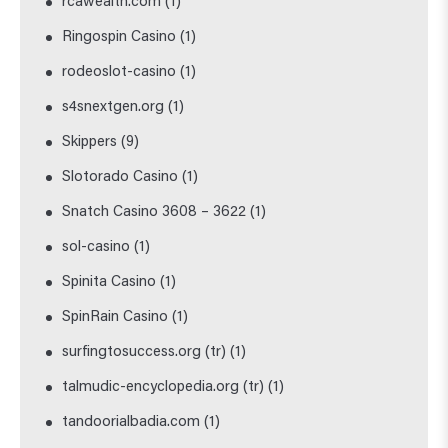
rcawealth.com
(1)
Ringospin Casino
(1)
rodeoslot-casino
(1)
s4snextgen.org
(1)
Skippers
(9)
Slotorado Casino
(1)
Snatch Casino 3608 – 3622
(1)
sol-casino
(1)
Spinita Casino
(1)
SpinRain Casino
(1)
surfingtosuccess.org (tr)
(1)
talmudic-encyclopedia.org (tr)
(1)
tandoorialbadia.com
(1)