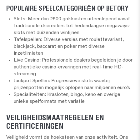
POPULAIRE SPEELCATEGORIEËN OP BETORY
Slots:
Meer dan 2500 gokkasten uiteenlopend vanaf
traditionele driereelers tot hedendaagse megaways-
slots met duizenden winlijnen
Tafelspellen:
Diverse versies met roulettevariant,
blackjack, baccarat en poker met diverse
inzetlimieten
Live Casino:
Professionele dealers begeleiden je door
authentieke casino-ervaringen met real-time HD-
streaming
Jackpot Spellen:
Progressieve slots waarbij
prijzenpotten mogelijk oplopen naar miljoenen euro’s
Specialiteiten:
Krasloten, bingo, keno en overige
unieke spelformats met variatie
VEILIGHEIDSMAATREGELEN EN
CERTIFICERINGEN
Veiligheid vormt de hoeksteen van onze activiteit. Ons