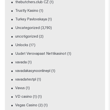
thebutchers.club CZ
(1)
Trustly Kasino
(1)
Turkey Pavlovskaya
(1)
Uncategorized
(3,790)
uncotigorized
(2)
Unlocks
(17)
Uudet Verovapaat Nettikasinot
(1)
vavada
(1)
vavadakasynoonlinepl
(1)
vavadatestpl
(1)
Vavus
(1)
VD casino (1)
(1)
Vegas Casino (2)
(1)