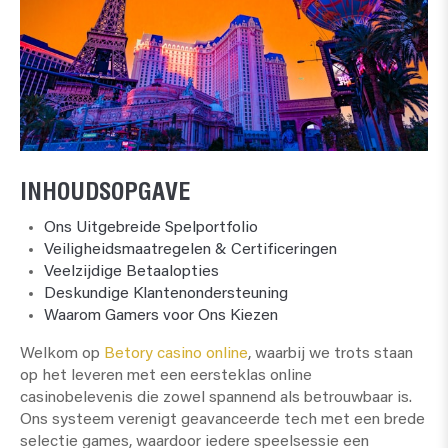
INHOUDSOPGAVE
Ons Uitgebreide Spelportfolio
Veiligheidsmaatregelen & Certificeringen
Veelzijdige Betaalopties
Deskundige Klantenondersteuning
Waarom Gamers voor Ons Kiezen
Welkom op
Betory casino online
, waarbij we trots staan
op het leveren met een eersteklas online
casinobelevenis die zowel spannend als betrouwbaar is.
Ons systeem verenigt geavanceerde tech met een brede
selectie games, waardoor iedere speelsessie een