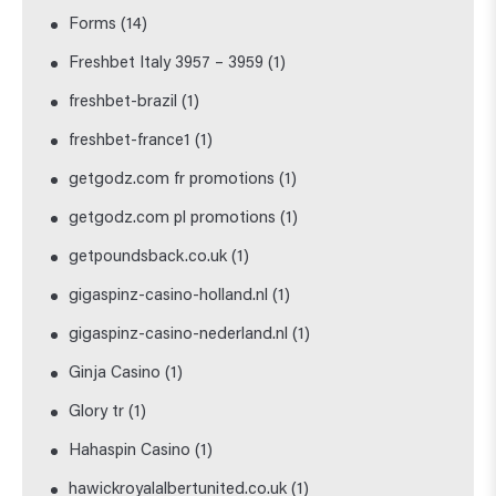
Forms
(14)
Freshbet Italy 3957 – 3959
(1)
freshbet-brazil
(1)
freshbet-france1
(1)
getgodz.com fr promotions
(1)
getgodz.com pl promotions
(1)
getpoundsback.co.uk
(1)
gigaspinz-casino-holland.nl
(1)
gigaspinz-casino-nederland.nl
(1)
Ginja Casino
(1)
Glory tr
(1)
Hahaspin Casino
(1)
hawickroyalalbertunited.co.uk
(1)