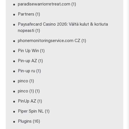
paradisewarriorretreat.com
(1)
Partners
(1)
Paysafecard Casino 2026: Vältä kulut & kotiuta
nopeasti
(1)
phonemonitoringservice.com CZ
(1)
Pin Up Win
(1)
Pin-up AZ
(1)
Pin-up ru
(1)
pinco
(1)
pinco (1)
(1)
PinUp AZ
(1)
Piper Spin NL
(1)
Plugins
(16)