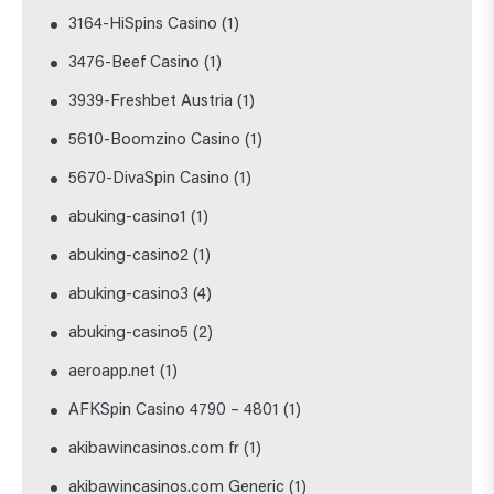
3164-HiSpins Casino
(1)
3476-Beef Casino
(1)
3939-Freshbet Austria
(1)
5610-Boomzino Casino
(1)
5670-DivaSpin Casino
(1)
abuking-casino1
(1)
abuking-casino2
(1)
abuking-casino3
(4)
abuking-casino5
(2)
aeroapp.net
(1)
AFKSpin Casino 4790 – 4801
(1)
akibawincasinos.com fr
(1)
akibawincasinos.com Generic
(1)