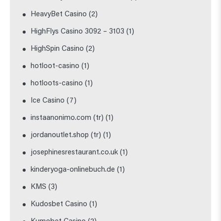
HeavyBet Casino
(2)
HighFlys Casino 3092 – 3103
(1)
HighSpin Casino
(2)
hotloot-casino
(1)
hotloots-casino
(1)
Ice Casino
(7)
instaanonimo.com (tr)
(1)
jordanoutlet.shop (tr)
(1)
josephinesrestaurant.co.uk
(1)
kinderyoga-onlinebuch.de
(1)
KMS
(3)
Kudosbet Casino
(1)