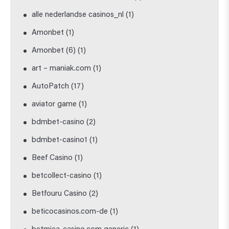
alle nederlandse casinos_nl
(1)
Amonbet
(1)
Amonbet (6)
(1)
art – maniak.com
(1)
AutoPatch
(17)
aviator game
(1)
bdmbet-casino
(2)
bdmbet-casino1
(1)
Beef Casino
(1)
betcollect-casino
(1)
Betfouru Casino
(2)
beticocasinos.com-de
(1)