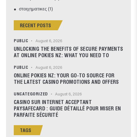
στοιχηματικες
(1)
RECENT POSTS
PUBLIC
August 6, 2026
UNLOCKING THE BENEFITS OF SECURE PAYMENTS
AT ONLINE POKIES NZ: WHAT YOU NEED TO
PUBLIC
August 6, 2026
ONLINE POKIES NZ: YOUR GO-TO SOURCE FOR
THE LATEST CASINO PROMOTIONS AND OFFERS
UNCATEGORIZED
August 6, 2026
CASINO SUR INTERNET ACCEPTANT
PAYSAFECARD : GUIDE DÉTAILLÉ POUR MISER EN
PARFAITE SÉCURITÉ
TAGS