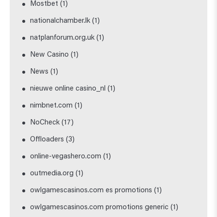
Mostbet
(1)
nationalchamber.lk
(1)
natplanforum.org.uk
(1)
New Casino
(1)
News
(1)
nieuwe online casino_nl
(1)
nimbnet.com
(1)
NoCheck
(17)
Offloaders
(3)
online-vegashero.com
(1)
outmedia.org
(1)
owlgamescasinos.com es promotions
(1)
owlgamescasinos.com promotions generic
(1)