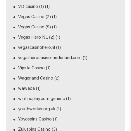
VD casino (1)
(1)
Vegas Casino (2)
(1)
Vegas Casino (9)
(1)
Vegas Hero NL (2)
(1)
vegascasinohero.nl
(1)
vegasherocasino-nederland.com
(1)
Vipsta Casino
(1)
Wagerland Casino
(2)
wawada
(1)
wintinoplay.com generic
(1)
youthworker.org.uk
(1)
Yoyospins Casino
(1)
Zuluspins Casino
(3)