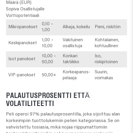
Määrä (EUR)
Sopiva Osallistujalle
Voittopotentiaali
0,10 –
Mikropanokset
Alkaja, kokeilu
Pieni, riskitön
1,00
1,00 –
Vakituinen
Kohtalainen,
Keskipanokset
10,00
osallistuja
kohtuullinen
10,00 –
Konkari
Iso,
Isot panokset
50,00
taktiikko
riskipitoinen
Korkeapanos-
Suurin,
VIP-panokset
50,00+
pelaaja
voimakas
PALAUTUSPROSENTTI ETTÄ
VOLATILITEETTI
Peli operoi
97% palautusprosentilla
, joka sijoittuu alan
korkeimpiin tuottolukemiin pelien kategoriassa. Se on
vahvistettu tosiasia, mikä nojaa riippumattomiin