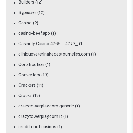
Builders
(12)
Bypasser
(12)
Casino
(2)
casino-beef.app
(1)
Casinoly Casino 4766 – 4777_
(1)
cliniqueveterinairedestournelles.com
(1)
Construction
(1)
Converters
(19)
Crackers
(11)
Cracks
(19)
crazytowerplay.com generic
(1)
crazytowerplay.com it
(1)
credit card casinos
(1)