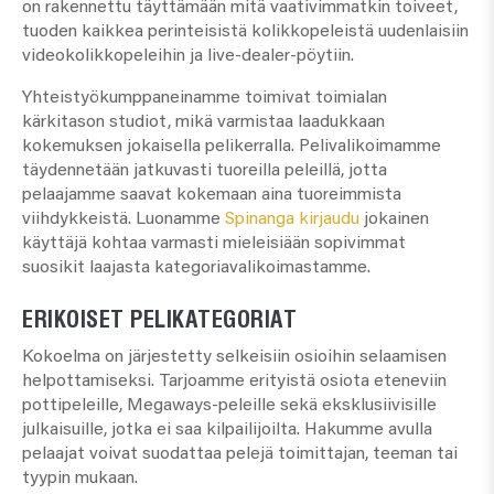
on rakennettu täyttämään mitä vaativimmatkin toiveet,
tuoden kaikkea perinteisistä kolikkopeleistä uudenlaisiin
videokolikkopeleihin ja live-dealer-pöytiin.
Yhteistyökumppaneinamme toimivat toimialan
kärkitason studiot, mikä varmistaa laadukkaan
kokemuksen jokaisella pelikerralla. Pelivalikoimamme
täydennetään jatkuvasti tuoreilla peleillä, jotta
pelaajamme saavat kokemaan aina tuoreimmista
viihdykkeistä. Luonamme
Spinanga kirjaudu
jokainen
käyttäjä kohtaa varmasti mieleisiään sopivimmat
suosikit laajasta kategoriavalikoimastamme.
ERIKOISET PELIKATEGORIAT
Kokoelma on järjestetty selkeisiin osioihin selaamisen
helpottamiseksi. Tarjoamme erityistä osiota eteneviin
pottipeleille, Megaways-peleille sekä eksklusiivisille
julkaisuille, jotka ei saa kilpailijoilta. Hakumme avulla
pelaajat voivat suodattaa pelejä toimittajan, teeman tai
tyypin mukaan.