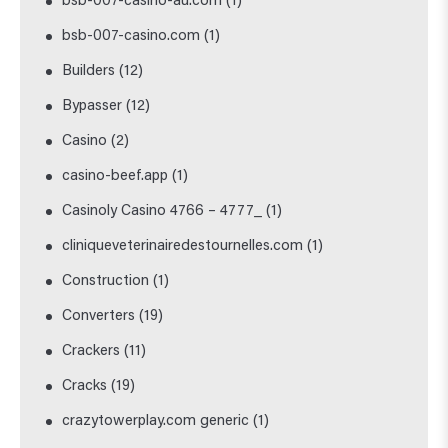
bsb-007-casino-au.com
(1)
bsb-007-casino.com
(1)
Builders
(12)
Bypasser
(12)
Casino
(2)
casino-beef.app
(1)
Casinoly Casino 4766 – 4777_
(1)
cliniqueveterinairedestournelles.com
(1)
Construction
(1)
Converters
(19)
Crackers
(11)
Cracks
(19)
crazytowerplay.com generic
(1)