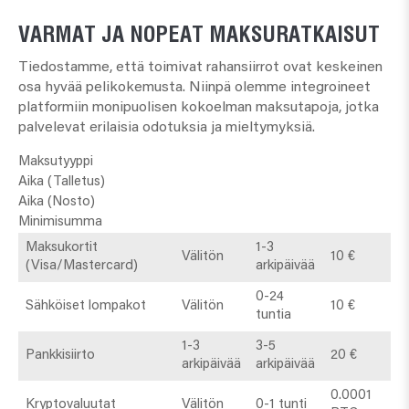
VARMAT JA NOPEAT MAKSURATKAISUT
Tiedostamme, että toimivat rahansiirrot ovat keskeinen
osa hyvää pelikokemusta. Niinpä olemme integroineet
platformiin monipuolisen kokoelman maksutapoja, jotka
palvelevat erilaisia odotuksia ja mieltymyksiä.
Maksutyyppi
Aika (Talletus)
Aika (Nosto)
Minimisumma
Maksukortit
1-3
Välitön
10 €
(Visa/Mastercard)
arkipäivää
0-24
Sähköiset lompakot
Välitön
10 €
tuntia
1-3
3-5
Pankkisiirto
20 €
arkipäivää
arkipäivää
0.0001
Kryptovaluutat
Välitön
0-1 tunti