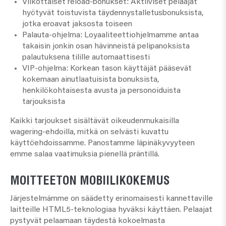
Viikottaiset reload-bonukset:
Aktiiviset pelaajat
hyötyvät toistuvista täydennystalletusbonuksista,
jotka eroavat jaksosta toiseen
Palauta-ohjelma:
Loyaaliteettiohjelmamme antaa
takaisin jonkin osan hävinneistä pelipanoksista
palautuksena tilille automaattisesti
VIP-ohjelma:
Korkean tason käyttäjät pääsevät
kokemaan ainutlaatuisista bonuksista,
henkilökohtaisesta avusta ja personoiduista
tarjouksista
Kaikki tarjoukset sisältävät oikeudenmukaisilla
wagering-ehdoilla, mitkä on selvästi kuvattu
käyttöehdoissamme. Panostamme läpinäkyvyyteen
emme salaa vaatimuksia pienellä präntillä.
MOITTEETON MOBIILIKOKEMUS
Järjestelmämme on säädetty erinomaisesti kannettaville
laitteille HTML5-teknologiaa hyväksi käyttäen. Pelaajat
pystyvät pelaamaan täydestä kokoelmasta