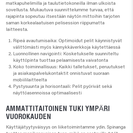
matkapuhelimilla ja taulutietokoneilla ilman ulkoista
sovellusta. Mukautuva suunnittelumme turvaa, että
rajapinta sopeutuu itsestään näytön mittoihin tarjoten
saman korkealaatuisen pelisession riippumatta
laitteesta.
Ripeä avautumisaika:
Optimoidut pelit käynnistyvät
välittömästi myös kännykkäverkkoja käytettäessä
Luonnollinen navigointi:
Kosketukselle suunniteltu
käyttöpinta tuottaa pelaamisesta vaivatonta
Koko toiminnallisuus:
Kaikki talletukset, peruutukset
ja asiakaspalvelukontaktit onnistuvat suoraan
mobiililaitteelta
Pystysuunta ja horisontaali:
Pelit pyörivät sekä
näyttöasennoissa optimaalisesti
AMMATTITAITOINEN TUKI YMPÄRI
VUOROKAUDEN
Käyttäjätyytyväisyys on liiketoimintamme ydin. Spinanga