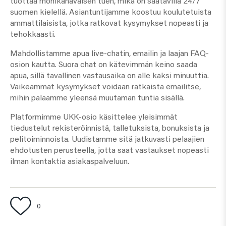
tuottaa monikanavaisen tuen, mikä on saatavilla 24/7
suomen kielellä. Asiantuntijamme koostuu koulutetuista
ammattilaisista, jotka ratkovat kysymykset nopeasti ja
tehokkaasti.
Mahdollistamme apua live-chatin, emailin ja laajan FAQ-
osion kautta. Suora chat on kätevimmän keino saada
apua, sillä tavallinen vastausaika on alle kaksi minuuttia.
Vaikeammat kysymykset voidaan ratkaista emailitse,
mihin palaamme yleensä muutaman tuntia sisällä.
Platformimme UKK-osio käsittelee yleisimmät
tiedustelut rekisteröinnistä, talletuksista, bonuksista ja
pelitoiminnoista. Uudistamme sitä jatkuvasti pelaajien
ehdotusten perusteella, jotta saat vastaukset nopeasti
ilman kontaktia asiakaspalveluun.
0