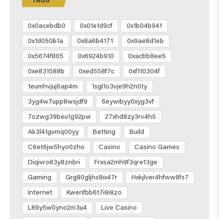
0x0acebdb0
0x01e1d9cf
0x1b04b941
0x1d050b1a
0x8a6b4171
0x9ae8d1eb
0x5674f805
0x6924b910
0xacbb8ee5
0xe831588b
0xed558f7c
0xf110304f
1eumhvjuj6ap4m
1sgl1o3vje9h2n0ty
3yg4w7upp8wsjdf9
6eywibyy0xyg3vf
7ozwg39beu1g92pw
27xhd8zy3rv4h5
Ak3l41gvmq00yy
Betting
Build
C6et6jw5hyo0zho
Casino
Casino Games
Diqivro83y8znbri
Frxsa2mh9f3qre13ge
Gaming
Grg80gljhs8ix47r
Hxkjlver4hfww8fs7
Internet
Kwenfbb6t7i8i8zo
L89y5w0yno2m3u4
Live Casino