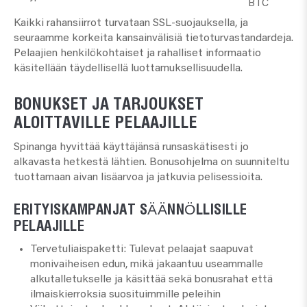
BTC
Kaikki rahansiirrot turvataan SSL-suojauksella, ja
seuraamme korkeita kansainvälisiä tietoturvastandardeja.
Pelaajien henkilökohtaiset ja rahalliset informaatio
käsitellään täydellisellä luottamuksellisuudella.
BONUKSET JA TARJOUKSET
ALOITTAVILLE PELAAJILLE
Spinanga hyvittää käyttäjänsä runsaskätisesti jo
alkavasta hetkestä lähtien. Bonusohjelma on suunniteltu
tuottamaan aivan lisäarvoa ja jatkuvia pelisessioita.
ERITYISKAMPANJAT SÄÄNNÖLLISILLE
PELAAJILLE
Tervetuliaispaketti:
Tulevat pelaajat saapuvat
monivaiheisen edun, mikä jakaantuu useammalle
alkutalletukselle ja käsittää sekä bonusrahat että
ilmaiskierroksia suosituimmille peleihin