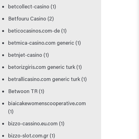
betcollect-casino
(1)
Betfouru Casino
(2)
beticocasinos.com-de
(1)
betmica-casino.com generic
(1)
betnjet-casino
(1)
betorizgiris.com generic turk
(1)
betrallicasino.com generic turk
(1)
Betwoon TR
(1)
biaicakewomenscooperative.com
(1)
bizzo-cassino.eu.com
(1)
bizzo-slot.com.gr
(1)