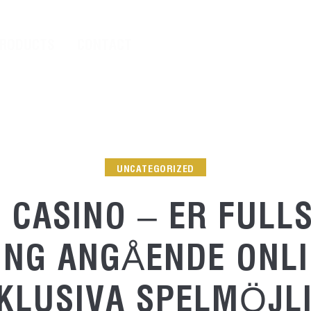
RODUCTS
CONTACT
S
CONTACT
UNCATEGORIZED
 CASINO – ER FULL
ING ANGÅENDE ONLI
KLUSIVA SPELMÖJL