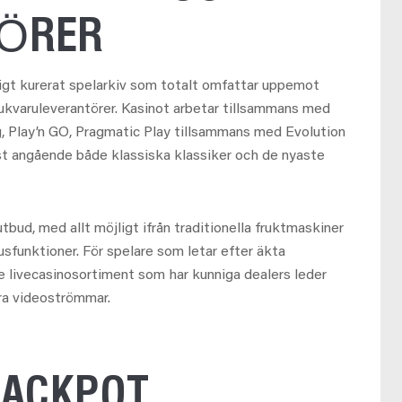
TÖRER
tigt kurerat spelarkiv som totalt omfattar uppemot
ukvaruleverantörer. Kasinot arbetar tillsammans med
Play’n GO, Pragmatic Play tillsammans med Evolution
st angående både klassiska klassiker och de nyaste
tbud, med allt möjligt ifrån traditionella fruktmaskiner
funktioner. För spelare som letar efter äkta
ve livecasinosortiment som har kunniga dealers leder
ara videoströmmar.
JACKPOT