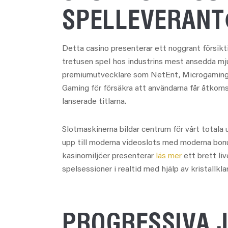
SPELLEVERAN
Detta casino presenterar ett noggrant försik
tretusen spel hos industrins mest ansedda mj
premiumutvecklare som NetEnt, Microgaming, 
Gaming för försäkra att användarna får åtkom
lanserade titlarna.
Slotmaskinerna bildar centrum för vårt totala u
upp till moderna videoslots med moderna bonus
kasinomiljöer presenterar
läs mer
ett brett li
spelsessioner i realtid med hjälp av kristallkl
PROGRESSIVA 