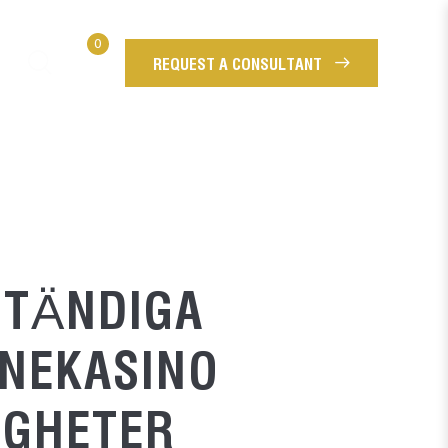
0
REQUEST A CONSULTANT
0
REQUEST A CONSULTANT
STÄNDIGA
NEKASINO
IGHETER