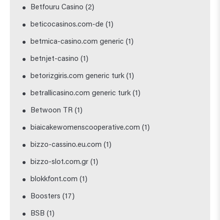
Betfouru Casino
(2)
beticocasinos.com-de
(1)
betmica-casino.com generic
(1)
betnjet-casino
(1)
betorizgiris.com generic turk
(1)
betrallicasino.com generic turk
(1)
Betwoon TR
(1)
biaicakewomenscooperative.com
(1)
bizzo-cassino.eu.com
(1)
bizzo-slot.com.gr
(1)
blokkfont.com
(1)
Boosters
(17)
BSB
(1)