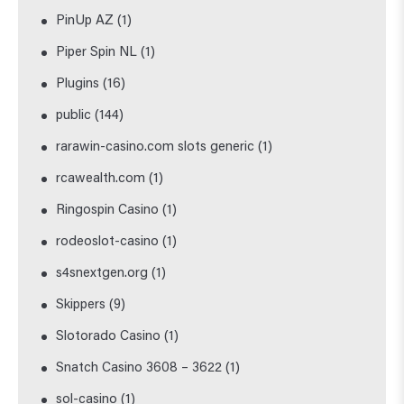
PinUp AZ
(1)
Piper Spin NL
(1)
Plugins
(16)
public
(144)
rarawin-casino.com slots generic
(1)
rcawealth.com
(1)
Ringospin Casino
(1)
rodeoslot-casino
(1)
s4snextgen.org
(1)
Skippers
(9)
Slotorado Casino
(1)
Snatch Casino 3608 – 3622
(1)
sol-casino
(1)