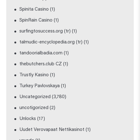
Spinita Casino
(1)
SpinRain Casino
(1)
surfingtosuccess.org (tr)
(1)
talmudic-encyclopedia.org (tr)
(1)
tandoorialbadia.com
(1)
thebutchers.club CZ
(1)
Trustly Kasino
(1)
Turkey Pavlovskaya
(1)
Uncategorized
(3,780)
uncotigorized
(2)
Unlocks
(17)
Uudet Verovapaat Nettikasinot
(1)