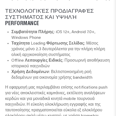
ΤΕΧΝΟΛΟΓΙΚΈΣ ΠΡΟΔΙΑΓΡΑΦΈΣ
ΣΥΣΤΉΜΑΤΟΣ ΚΑΙ ΥΨΗΛΉ
PERFORMANCE
Συμβατότητα Πλήρης:
iOS 12+, Android 7.0+,
Windows Phone
Ταχύτητα Loading Φόρτωσης Σελίδας:
Μέσος
χρόνος μόνο 2.3 δευτερόλεπτα για την πλήρη πλήρη
ολική αρχικοποίηση συστήματος
Offline Λειτουργίες Ειδικές:
Προσωρινή αποθήκευση
ιστορικού παιχνιδιών
Χρήση Δεδομένων:
Βελτιστοποιημένη ροή
δεδομένων για οικονομία χρήσης bandwidth
Η εφαρμογή μας περιλαμβάνει επίσης notifications push
για νέες αποκλειστικές καμπάνιες, εκτέλεση αναλήψεων
κερδών και για μοναδικά κινητά mobile τουρνουά
παιχνιδιών. Η εύκολη ολοκλήρωση εγγραφής και της
ταυτοποίησης πραγματοποιείται εύκολα εξ ολοκλήρου