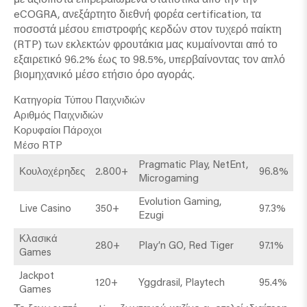
με αξιόπιστα επιβεβαιωμένα στατιστικά από την την
eCOGRA
, ανεξάρτητο διεθνή φορέα certification, τα
ποσοστά μέσου επιστροφής κερδών στον τυχερό παίκτη
(RTP) των εκλεκτών φρουτάκια μας κυμαίνονται από το
εξαιρετικό 96.2% έως το 98.5%, υπερβαίνοντας τον απλό
βιομηχανικό μέσο ετήσιο όρο αγοράς.
Κατηγορία Τύπου Παιχνιδιών
Αριθμός Παιχνιδιών
Κορυφαίοι Πάροχοι
Μέσο RTP
Pragmatic Play, NetEnt,
Κουλοχέρηδες
2.800+
96.8%
Microgaming
Evolution Gaming,
Live Casino
350+
97.3%
Ezugi
Κλασικά
280+
Play’n GO, Red Tiger
97.1%
Games
Jackpot
120+
Yggdrasil, Playtech
95.4%
Games