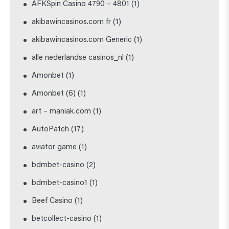
AFKSpin Casino 4790 – 4801
(1)
akibawincasinos.com fr
(1)
akibawincasinos.com Generic
(1)
alle nederlandse casinos_nl
(1)
Amonbet
(1)
Amonbet (6)
(1)
art – maniak.com
(1)
AutoPatch
(17)
aviator game
(1)
bdmbet-casino
(2)
bdmbet-casino1
(1)
Beef Casino
(1)
betcollect-casino
(1)