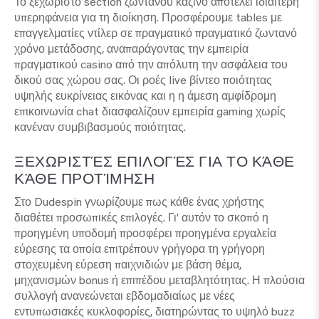
Το ξεχωριστό section ζωντανού καζίνο αποτελεί ιδιαίτερη
υπερηφάνεια για τη διοίκηση. Προσφέρουμε tables με
επαγγελματίες ντίλερ σε πραγματικό πραγματικό ζωντανό
χρόνο μετάδοσης, αναπαράγοντας την εμπειρία
πραγματικού casino από την απόλυτη την ασφάλεια του
δικού σας χώρου σας. Οι ροές live βίντεο ποιότητας
υψηλής ευκρίνειας εικόνας και η η άμεση αμφίδρομη
επικοινωνία chat διασφαλίζουν εμπειρία gaming χωρίς
κανέναν συμβιβασμούς ποιότητας.
ΞΕΧΩΡΙΣΤΈΣ ΕΠΙΛΟΓΈΣ ΓΙΑ ΤΟ ΚΆΘΕ
ΚΆΘΕ ΠΡΟΤΊΜΗΣΗ
Στο Dudespin γνωρίζουμε πως κάθε ένας χρήστης
διαθέτει προσωπικές επιλογές. Γι’ αυτόν το σκοπό η
προηγμένη υποδομή προσφέρει προηγμένα εργαλεία
εύρεσης τα οποία επιτρέπουν γρήγορα τη γρήγορη
στοχευμένη εύρεση παιχνιδιών με βάση θέμα,
μηχανισμών bonus ή επιπέδου μεταβλητότητας. Η πλούσια
συλλογή ανανεώνεται εβδομαδιαίως με νέες
εντυπωσιακές κυκλοφορίες, διατηρώντας το υψηλό buzz