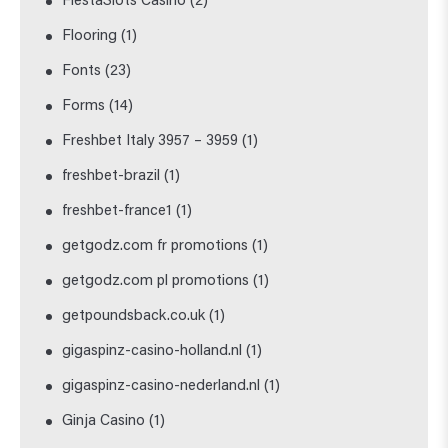
FiestaSlots Casino
(2)
Flooring
(1)
Fonts
(23)
Forms
(14)
Freshbet Italy 3957 – 3959
(1)
freshbet-brazil
(1)
freshbet-france1
(1)
getgodz.com fr promotions
(1)
getgodz.com pl promotions
(1)
getpoundsback.co.uk
(1)
gigaspinz-casino-holland.nl
(1)
gigaspinz-casino-nederland.nl
(1)
Ginja Casino
(1)