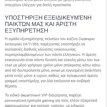
ολοκλήρου απλά μέσω κινητού, με χρήση biometric
στοιχείων ελέγχου για διπλή προστασία.
ΥΠΟΣΤΉΡΙΞΗ ΕΞΕΙΔΙΚΕΥΜΈΝΗ
ΠΑΙΚΤΏΝ ΜΑΣ ΚΑΙ ΆΡΙΣΤΗ
ΕΞΥΠΗΡΈΤΗΣΗ
Η ομάδα εξυπηρέτησης πελατών του καζίνο Dudespin
λειτουργεί 24/7/365, παρέχοντας υποστήριξη σε
πολλαπλές διεθνείς γλώσσες επικοινωνίας
συμπεριλαμβανομένων των πάντα ελληνικών. Η άμεση
επικοινωνία είναι πάντα δυνατή και εύκολη μέσω του live
chat με μέσο γρήγορο χρόνο μόνο απόκρισης κάτω κάτω
από 60 δευτερόλεπτα μόνο, email με εγγυημένη απάντηση
μέσα εντός μόνο 4 ωρών, καθώς και τηλεφωνική άμεση
γραμμή υποστήριξης για όλα επείγοντα και σοβαρά
θέματα.
Το ειδικό department VIP διαχείρισης παρέχει
personalized εμπειρία gaming για τους πλέον εξαιρετικά
αφοσιωμένους και πιστούς χρήστες, με ειδικούς